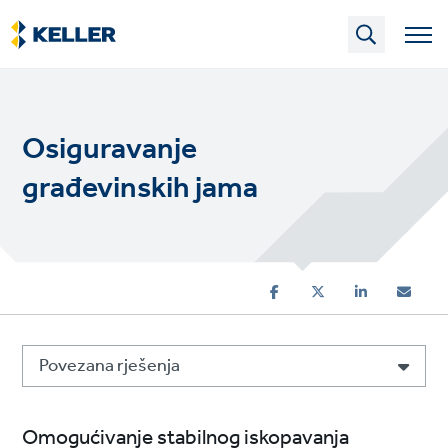
Skip
to
main
content
Osiguravanje
građevinskih jama
Povezana rješenja
Omogućivanje stabilnog iskopavanja