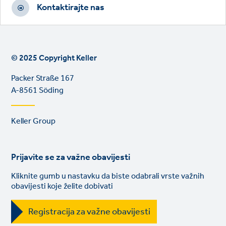
Kontaktirajte nas
© 2025 Copyright Keller
Packer Straße 167
A-8561 Söding
Footer
Keller Group
links
Prijavite se za važne obavijesti
Kliknite gumb u nastavku da biste odabrali vrste važnih
obavijesti koje želite dobivati
Registracija za važne obavijesti