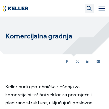
Skip
to
main
content
Komercijalna gradnja
Keller nudi geotehnička rješenja za
komercijalni tržišni sektor za postojeće i
planirane strukture, uključujući poslovne