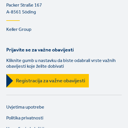
Packer Straße 167
A-8561 Söding
Footer
Keller Group
links
Prijavite se za važne obavijesti
Kliknite gumb u nastavku da biste odabrali vrste važnih
obavijesti koje želite dobivati
Registracija za važne obavijesti
Legal
So
Uvjetima upotrebe
links
lin
Politika privatnosti