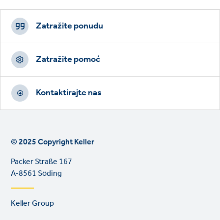
Footer
CTAs
Zatražite ponudu
Zatražite pomoć
Kontaktirajte nas
© 2025 Copyright Keller
Packer Straße 167
A-8561 Söding
Footer
Keller Group
links