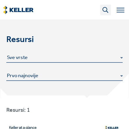
Skip
to
main
content
Resursi
Resursi: 1